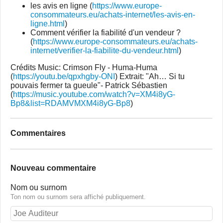
les avis en ligne (
https://www.europe-
consommateurs.eu/achats-internet/les-avis-en-
ligne.html
)
Comment vérifier la fiabilité d'un vendeur ?
(
https://www.europe-consommateurs.eu/achats-
internet/verifier-la-fiabilite-du-vendeur.html
)
Crédits Music: Crimson Fly - Huma-Huma
(
https://youtu.be/qpxhgby-ONI
) Extrait: "Ah… Si tu
pouvais fermer ta gueule"- Patrick Sébastien
(
https://music.youtube.com/watch?v=XM4i8yG-
Bp8&list=RDAMVMXM4i8yG-Bp8
)
Commentaires
Nouveau commentaire
Nom ou surnom
Ton nom ou surnom sera affiché publiquement.