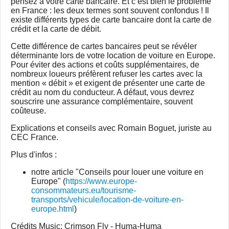
pensez à votre carte bancaire. Et c’est bien le problème
en France : les deux termes sont souvent confondus ! Il
existe différents types de carte bancaire dont la carte de
crédit et la carte de débit.
Cette différence de cartes bancaires peut se révéler
déterminante lors de votre location de voiture en Europe.
Pour éviter des actions et coûts supplémentaires, de
nombreux loueurs préfèrent refuser les cartes avec la
mention « débit » et exigent de présenter une carte de
crédit au nom du conducteur. A défaut, vous devrez
souscrire une assurance complémentaire, souvent
coûteuse.
Explications et conseils avec Romain Boguet, juriste au
CEC France.
Plus d'infos :
notre article "Conseils pour louer une voiture en
Europe" (
https://www.europe-
consommateurs.eu/tourisme-
transports/vehicule/location-de-voiture-en-
europe.html
)
Crédits Music: Crimson Fly - Huma-Huma